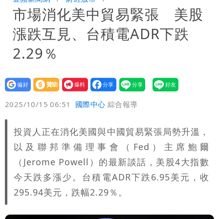
市場消化美中貿易緊張 美股
晚至明下午受影響
颱風白海豚暴風圈縮小 未來強度有減弱
漲跌互見、台積電ADR下跌
趨勢
2.29％
設為
贊助
我要
偏好
壹蘋
爆料
2025/10/15 06:51
國際中心
綜合報導
投資人正在消化美國與中國貿易緊張局勢升溫，
以及聯邦準備理事會（Fed）主席鮑爾
（Jerome Powell）的最新談話，美股4大指數
今天跌多漲少。台積電ADR下跌6.95美元，收
295.94美元，跌幅2.29％。