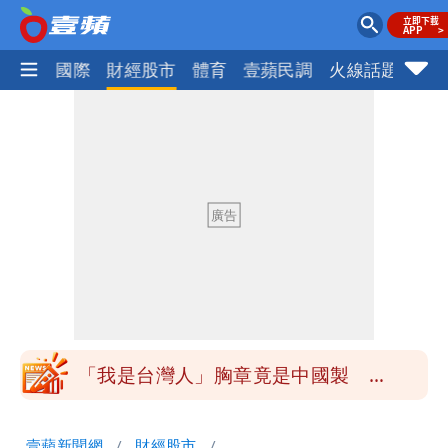
社會
國際
財經股市
體育
壹蘋民調
火線話題
Foc
白海豚降雨注意！10縣市豪雨特報 今
晚至明下午受影響
颱風白海豚暴風圈縮小 未來強度有減弱
趨勢
颱風假來了！連江縣明停班課 竹縣山區
8校停課不停班
穿中國貨內褲逛街「整件掉出裙底」
OL哀號：在同事眼前顏面盡失
「我是台灣人」胸章竟是中國製
Cheap：愛台灣只是發財的口號
白海豚降雨注意！10縣市豪雨特報 今
壹蘋新聞網
財經股市