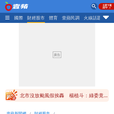
社會
國際
財經股市
體育
壹蘋民調
火線話題
Foc
白海豚不放假「跟巴威差別在這裡」 蔣
萬安：這很清楚標準一致
白海豚颱風掰了！23:30氣象署解除海上
颱風警報
清大校長高為元道歉！赴美求職認了「我
對文化差異理解不足」
HAHABABY帽T日文印成「哈哈鄙卑」
真相曝光直播當下就被問
北市沒放颱風假挨轟 楊植斗：綠委竟不
知道颱風假要有依據
揮別9年演藝圈 女演員當「全職運將」
壹蘋新聞網
財經股市