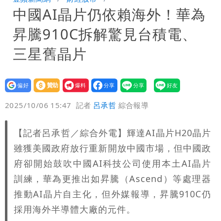
中國AI晶片仍依賴海外！華為
公布收入比拍戲賺更多
白海豚不放假「跟巴威差別在這裡」 蔣
昇騰910C拆解驚見台積電、
萬安：這很清楚標準一致
白海豚颱風掰了！23:30氣象署解除海上
三星舊晶片
颱風警報
設為
贊助
我要
偏好
壹蘋
爆料
2025/10/06 15:47
記者
呂承哲
綜合報導
【記者呂承哲／綜合外電】輝達AI晶片H20晶片
雖獲美國政府放行重新開放中國市場，但中國政
府卻開始鼓吹中國AI科技公司使用本土AI晶片
訓練，華為更推出如昇騰（Ascend）等處理器
推動AI晶片自主化，但外媒報導，昇騰910C仍
採用海外半導體大廠的元件。