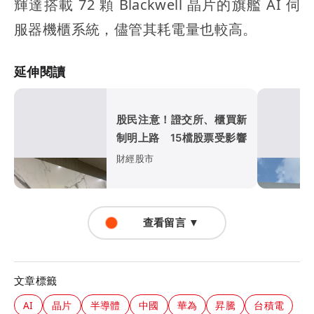
輝達搭載 72 顆 Blackwell 晶片的旗艦 AI 伺
服器機櫃系統，儘管其耗電量也較高。
延伸閱讀
股民注意！證交所、櫃買新
制明上路 15檔股票受影響
財經股市
查看留言 ▼
文章標籤
AI
晶片
半導體
中國
華為
昇騰
台積電