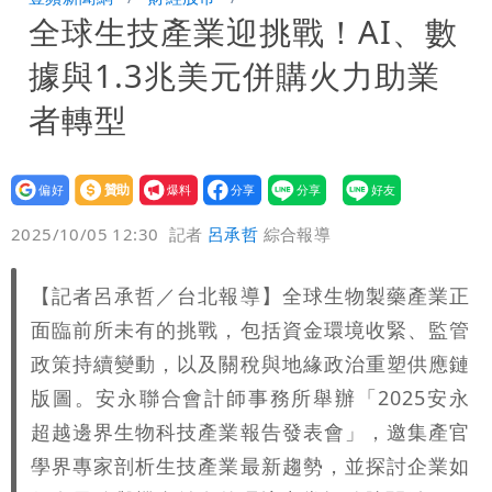
全球生技產業迎挑戰！AI、數
10.6億顧問費決策過程在哪
據與1.3兆美元併購火力助業
者轉型
設為
贊助
我要
偏好
壹蘋
爆料
2025/10/05 12:30
記者
呂承哲
綜合報導
【記者呂承哲／台北報導】全球生物製藥產業正
面臨前所未有的挑戰，包括資金環境收緊、監管
政策持續變動，以及關稅與地緣政治重塑供應鏈
版圖。安永聯合會計師事務所舉辦「2025安永
超越邊界生物科技產業報告發表會」，邀集產官
學界專家剖析生技產業最新趨勢，並探討企業如