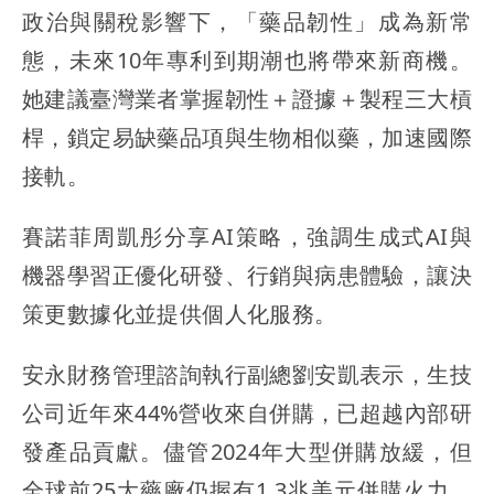
政治與關稅影響下，「藥品韌性」成為新常
態，未來10年專利到期潮也將帶來新商機。
她建議臺灣業者掌握韌性＋證據＋製程三大槓
桿，鎖定易缺藥品項與生物相似藥，加速國際
接軌。
賽諾菲周凱彤分享AI策略，強調生成式AI與
機器學習正優化研發、行銷與病患體驗，讓決
策更數據化並提供個人化服務。
安永財務管理諮詢執行副總劉安凱表示，生技
公司近年來44%營收來自併購，已超越內部研
發產品貢獻。儘管2024年大型併購放緩，但
全球前25大藥廠仍握有1.3兆美元併購火力，