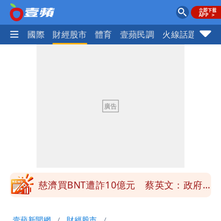
社會
國際
財經股市
體育
壹蘋民調
火線話題
Foc
慈濟買BNT遭詐10億元 蔡英文：政府
很多謹慎判斷當時未被理解
「慈濟別想躲在受害者3字後面」 她：
10.6億顧問費決策過程在哪
當年缺疫苗缺快篩缺口罩 王鴻薇：陳時
中哪來勇氣要別人道歉
兆基風暴！前董座李建成移送北檢 是否
聲押？交保？複訊後揭曉
慈濟買BNT遭詐10億元 蔡英文：政府
很多謹慎判斷當時未被理解
「慈濟別想躲在受害者3字後面」 她：
壹蘋新聞網
財經股市