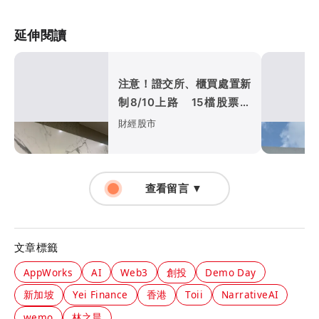
延伸閱讀
注意！證交所、櫃買處置新
制8/10上路 15檔股票受
影響、新規一次看
財經股市
查看留言 ▼
文章標籤
AppWorks
AI
Web3
創投
Demo Day
新加坡
Yei Finance
香港
Toii
NarrativeAI
wemo
林之晨