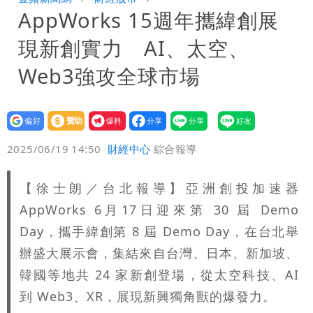
AppWorks 15週年攜緯創展
「洗腦台灣人兩觀念」
女生一對A錯了嗎？環法女子自由車賽
現新創實力 AI、太空、
男裁判勒令女選手「解衣」檢查
揮別9年演藝圈 女演員當「全職運將」
Web3強攻全球市場
公布收入比拍戲賺更多
設為
贊助
我要
偏好
壹蘋
爆料
2025/06/19 14:50
財經中心
綜合報導
【徐士朗／台北報導】亞洲創投加速器
AppWorks 6月17日迎來第 30 屆 Demo
Day，攜手緯創第 8 屆 Demo Day，在台北舉
辦盛大展示會，集結來自台灣、日本、新加坡、
韓國等地共 24 家新創登場，從太空科技、AI
到 Web3、XR，展現新興獨角獸的爆發力。