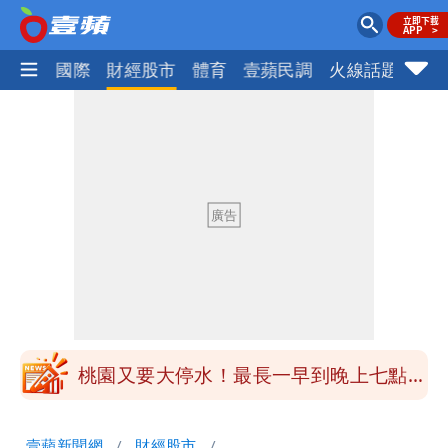
社會
國際
財經股市
體育
壹蘋民調
火線話題
Foc
女生一對A錯了嗎？環法女子自由車賽
男裁判勒令女選手「解衣」檢查
揮別9年演藝圈 女演員當「全職運將」
公布收入比拍戲賺更多
他二刷《蜘蛛人》一路劇透 周圍觀眾氣
炸開扁
白海豚發威！內褲掛陽台被吹走 議員神
回1句笑翻10萬人
桃園又要大停水！最長一早到晚上七點都
沒水用
民間採購BNT源頭 鄭運鵬：有群人故意
壹蘋新聞網
財經股市