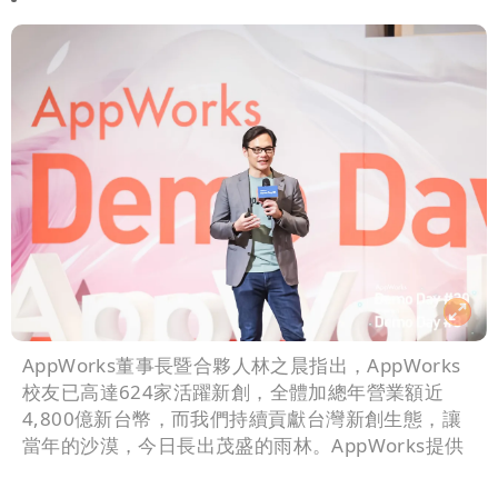
AppWorks董事長暨合夥人林之晨指出，AppWorks
校友已高達624家活躍新創，全體加總年營業額近
4,800億新台幣，而我們持續貢獻台灣新創生態，讓
當年的沙漠，今日長出茂盛的雨林。AppWorks提供