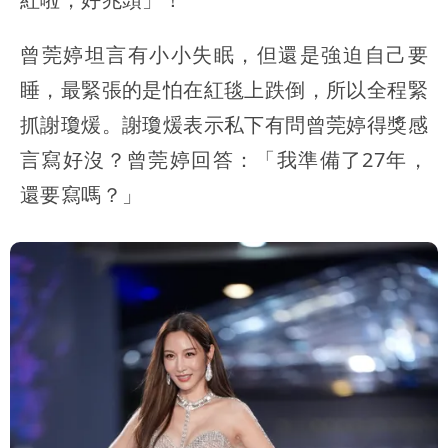
曾莞婷坦言有小小失眠，但還是強迫自己要
睡，最緊張的是怕在紅毯上跌倒，所以全程緊
抓謝瓊煖。謝瓊煖表示私下有問曾莞婷得獎感
言寫好沒？曾莞婷回答：「我準備了27年，
還要寫嗎？」