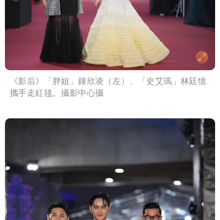
《影后》「胖姐」鍾欣凌（左）、「史艾瑪」林廷憶
攜手走紅毯。攝影中心攝