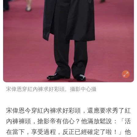
宋偉恩穿紅內褲求好彩頭。攝影中心攝
宋偉恩今穿紅內褲求好彩頭，還應要求秀了紅
內褲褲頭，搶影帝有信心？他滿放鬆說：「活
在當下，享受過程，反正已經確定了啦！」他