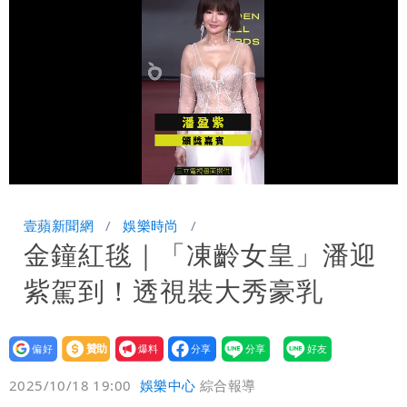
署：本島陸警機率低
影片｜颱風接近硬闖海邊觀浪「4口
家-1」 9歲兒捲入海裡消失了
Loaded
:
Unmute
100.00%
壹蘋新聞網
娛樂時尚
金鐘紅毯｜「凍齡女皇」潘迎
紫駕到！透視裝大秀豪乳
設為
贊助
我要
偏好
壹蘋
爆料
2025/10/18 19:00
娛樂中心
綜合報導