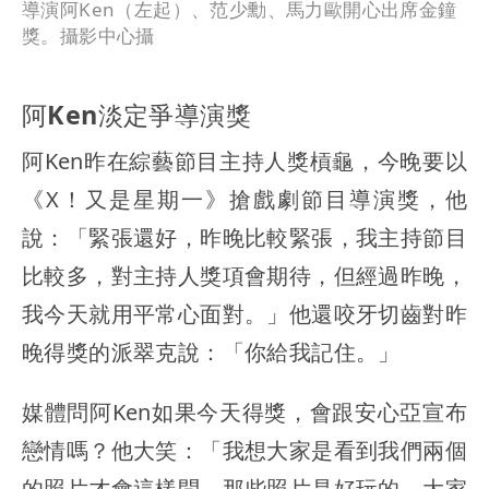
導演阿Ken（左起）、范少勳、馬力歐開心出席金鐘
獎。攝影中心攝
阿Ken淡定爭導演獎
阿Ken昨在綜藝節目主持人獎槓龜，今晚要以
《X！又是星期一》搶戲劇節目導演獎，他
說：「緊張還好，昨晚比較緊張，我主持節目
比較多，對主持人獎項會期待，但經過昨晚，
我今天就用平常心面對。」他還咬牙切齒對昨
晚得獎的派翠克說：「你給我記住。」
媒體問阿Ken如果今天得獎，會跟安心亞宣布
戀情嗎？他大笑：「我想大家是看到我們兩個
的照片才會這樣問，那些照片是好玩的，大家