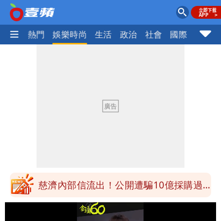
焦點
熱門
娛樂時尚
生活
政治
社會
國際
財經股
白海豚接近「北台灣大雨特報」 氣象
署：本島陸警機率低
影片｜颱風接近硬闖海邊觀浪「4口
家-1」 9歲兒捲入海裡消失了
買BNT遭詐10億元 王尚智疑「慈濟決
策高層牽涉其中」才不提告
柯文哲陪媽媽過父親節 分享「爸爸留給
我最重要的一課」
慈濟內部信流出！公開遭騙10億採購過
程
白海豚颱風來了！8地大雨特報 24小時
恐下500毫米
白海豚接近「北台灣大雨特報」 氣象