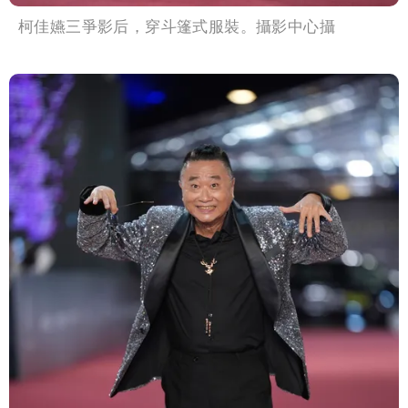
柯佳嬿三爭影后，穿斗篷式服裝。攝影中心攝