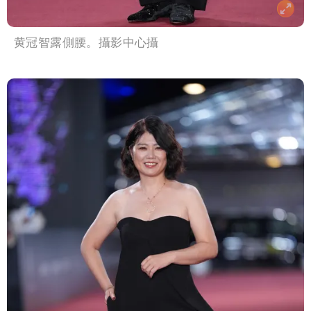
黄冠智露側腰。攝影中心攝