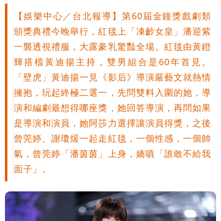
【娛樂中心／台北報導】第60屆金鐘獎戲劇類
頒獎典禮今晚舉行，紅毯上「凍齡女皇」潘迎紫
一襲透視禮服，大露豪乳驚豔全場。紅毯由黃鐙
輝搭檔黃迪揚主持，雙男組合是60年首見。
「壁虎」黃迪揚一見《影后》導演嚴藝文就熱情
擁抱，玩起終極二選一，先問雙料入圍的她，導
演和編劇最想得哪座獎，她回答導演，再問如果
是導演和演員，她阿莎力選擇讓演員得獎，之後
曾莞婷、謝瓊煖一起走紅毯，一個性感，一個帥
氣，曾莞婷「潘茵茵」上身，嬌嗔「誰敢不給我
面子」。