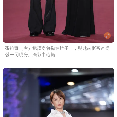
張鈞甯（右）把護身符黏在脖子上，與越南影帝連炳
發一同現身。攝影中心攝