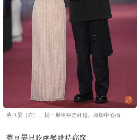
蔡亘晏（左）、楊一展連袂走紅毯。攝影中心攝
蔡亘晏只吃兩餐維持窈窕