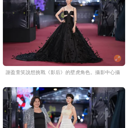
謝盈萱笑說想挑戰《影后》的壁虎角色。攝影中心攝