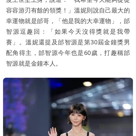
容容游刃有餘的領獎！」溫妮則說自己最大的
幸運物就是邰哥，「他是我的大幸運物」，邰
智源逗趣回：「如果今天沒得獎就是我帶
賽」。溫妮還提及邰智源是第30屆金鐘獎男
配角得主，邰智源今年也是60歲，打趣稱邰
智源就是金鐘本人。