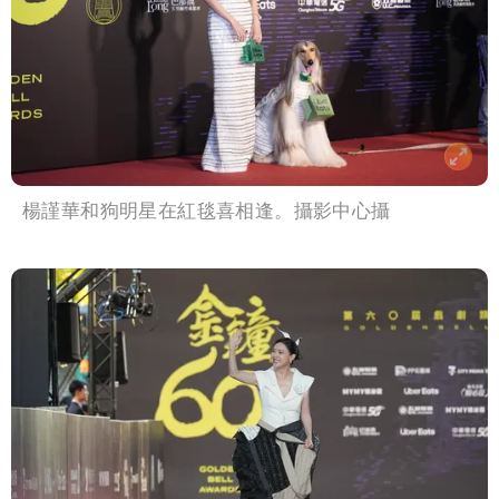
楊謹華和狗明星在紅毯喜相逢。攝影中心攝