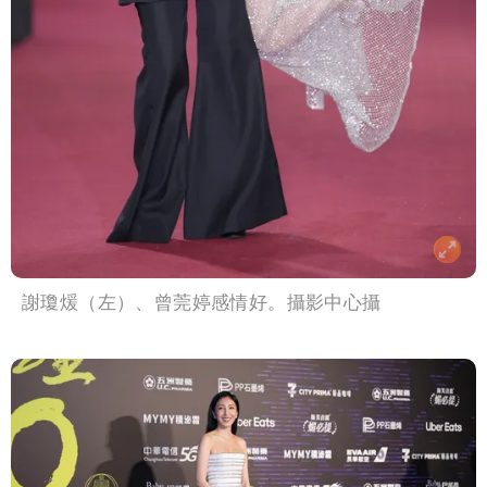
謝瓊煖（左）、曾莞婷感情好。攝影中心攝