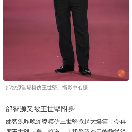
邰智源當場模仿王世堅。攝影中心攝
邰智源又被王世堅附身
邰智源昨晚頒獎模仿王世堅掀起大爆笑，今再
度王世堅上身，說道：「我希望今天能夠從從