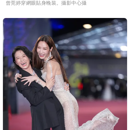
曾莞婷穿網眼貼身晚裝。攝影中心攝