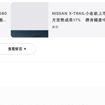
580
NISSAN X-TRAIL小改款上
惠與
月逆勢成長17% 躋身國產
型休旅銷售前三名
車市
查看留言 ▼