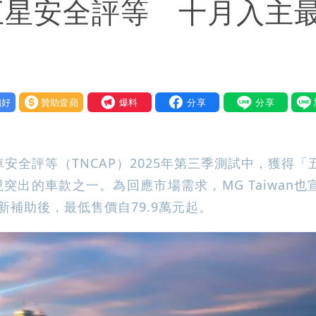
AP五星安全評等 十月入主
好
贊助壹蘋
我要爆料
安全評等（TNCAP）2025年第三季測試中，獲得「
突出的車款之一。為回應市場需求，MG Taiwan也
換新補助後，最低售價自79.9萬元起。