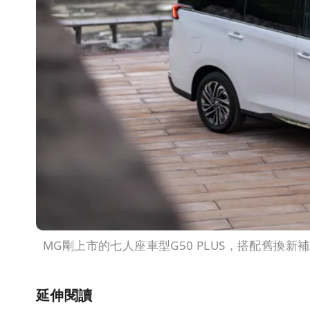
MG剛上市的七人座車型G50 PLUS，搭配舊換新
延伸閱讀