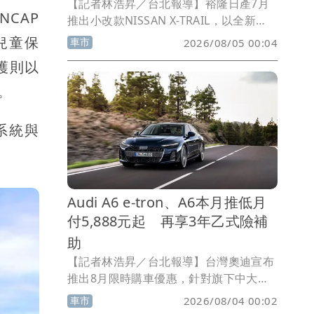
【記者林浩昇／台北報導】裕隆日產7月
CAP
推出小改款NISSAN X-TRAIL，以全新
「粋．月」產品概念重新定位，透過配備
兒童保
車市
2026/08/05 00:04
升級、價格編成調整，以及
護則以
LSUV（Luxury SUV）產品訴求，強調日
式質感與舒適駕馭體驗。儘管7月台灣整
。
體新車市場呈現下滑態勢，X-TRAIL上市
首月銷量仍逆勢成長17%，並躋身國產中
測系統與
大型汽油及油電休旅車銷售前三名，顯示
新車定位與產品策略獲得市場正面回響。
Audi A6 e-tron、A6本月推低月
付5,888元起 再享3年乙式險補
助
【記者林浩昇／台北報導】台灣奧迪宣布
推出8月限時購車優惠，針對旗下中大型
旗艦車系Audi A6 e-tron與Audi A6指定
車市
2026/08/04 00:02
車型祭出多項禮遇。活動期間入主指定車