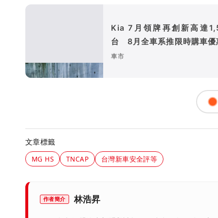
Kia 7月領牌再創新高達1,
台 8月全車系推限時購車優
專屬禮遇
車市
文章標籤
MG HS
TNCAP
台灣新車安全評等
林浩昇
作者簡介