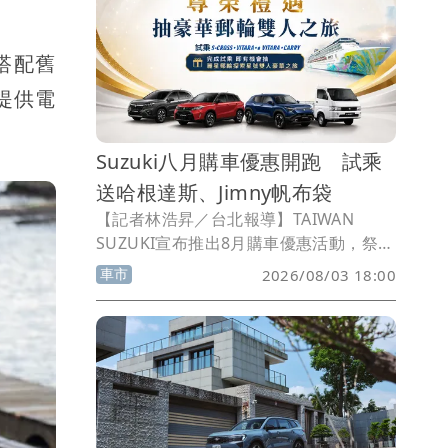
級第一、二排雙通風電動座椅，舊換新價
103.5萬元起。至於品牌主力休旅HS雋永
，搭配舊
典藏版，則祭出舊換新75.9萬元起優惠，
並搭配多元貸款方案，降低購車門檻。
還提供電
Suzuki八月購車優惠開跑 試乘
送哈根達斯、Jimny帆布袋
【記者林浩昇／台北報導】TAIWAN
SUZUKI宣布推出8月購車優惠活動，祭出
全車系試乘好禮與購車方案。即日起至8
車市
2026/08/03 18:00
月底止，消費者前往展示中心試乘指定車
款，不僅可獲得哈根達斯冰淇淋、Jimny
帆布袋等贈品，還有機會抽中價值約7.4
萬元的麗星郵輪探索星號6天5晚海景雙人
房行程；入主指定車款則可享低利率分
期、購車金及MIZUNO SPORTSTYLE鞋
款等多項優惠。