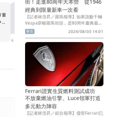
街！走進80周年大本營 從1946
經典到限量新車一次看
市首
Audi A6 e-tron、A6本月
【記者林浩昇／羅馬報導】如果說數千輛
中大
月付5,888元起 再享3年乙
Vespa穿梭羅馬街頭，是80周年慶典最令
人熱血沸騰的一幕，那麼位於Foro
補助
車市
車市
2026/08/03 14:01
Italico奧林匹克體育園區內的「Vespa
Village」，則更像是整場活動真正的核
心。這裡沒有車隊遊行的引擎聲，也少了
街道兩旁群眾的歡呼，但當全球車迷陸續
踏進園區，迎面而來的是品牌跨越80年的
歷史、設計與文化底蘊，也讓這場周年盛
會，不只是慶祝一個品牌生日，更像是一
場獻給Vespa的世界博覽會。
Ferrari證實生質燃料測試成功
不放棄燃油引擎、Luce領軍打造
多元動力陣容
【記者林浩昇／綜合報導】儘管Ferrari已