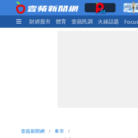
社會
國際
財經股市
體育
壹蘋民調
火線話題
Focu
壹蘋新聞網
車市