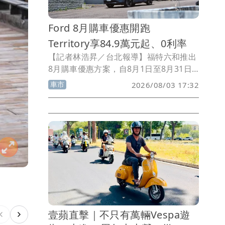
Ford 8月購車優惠開跑
Territory享84.9萬元起、0利率
【記者林浩昇／台北報導】福特六和推出
8月購車優惠方案，自8月1日至8月31日
止，凡至全台Ford展示中心試乘任一車
車市
2026/08/03 17:32
款，即可獲得Ford迷你磁吸燈箱，購車還
可參加價值約8萬元的美國雙人來回機票
抽獎，完成指定社群任務另有機會獲得雄
獅旅遊金。此次優惠涵蓋旗下多款車型，
其中Ford Territory祭出84.9萬元起優惠
價（含舊換新及貨物稅減徵補助）與0利
率方案，Ford Ranger則提供零頭期、零
利率購車專案，滿足不同消費者需求。
壹蘋直擊｜不只有萬輛Vespa遊