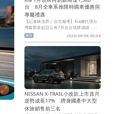
台 8月全車系推限時購車優惠與
專屬禮遇
【記者林浩昇／台北報導】Kia總代理台
灣森那美起亞公布7月在台領牌成績，全
月共交出1,580台，繼6月突破1,500台後
車市
2026/08/06 00:04
再創單月新高，延續品牌近年持續成長的
銷售表現。為回饋市場支持，8月同步推
出全車系限時購車優惠，依車型提供低月
付購車方案、電子後視鏡、隔熱紙、車體
險補助、家用充電設備等專屬禮遇，總價
值最高超過10萬元，同時乘用車全車系維
持5年不限里程原廠保固，油電及純電車
款高壓電池則享8年不限里程保固。
NISSAN X-TRAIL小改款上市首月
逆勢成長17% 躋身國產中大型
休旅銷售前三名