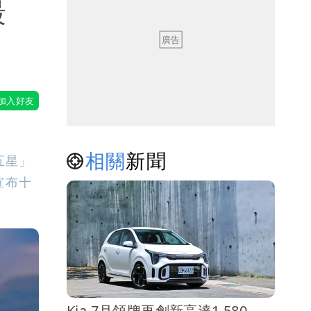
最
相關
新聞
五星」
宣布十
Kia 7月領牌再創新高達1,580