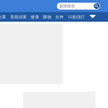
企業
壹蘋頭家
健康
購物
女神
10點強打