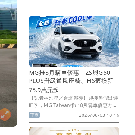
款，可享低月付5,888元起的財務方案，
並加贈3年乙式車體險購置金補助，其中
純電旗艦A6 e-tron另提供交車後半年不
限里程充電禮遇。
MG推8月購車優惠 ZS與G50
PLUS升級通風座椅、HS舊換新
75.9萬元起
【記者林浩昇／台北報導】迎接暑假出遊
旺季，MG Taiwan推出8月購車優惠方
案，主打多款車型升級通風座椅配備。其
車市
2026/08/03 18:16
中，ZS推出玩美COOL版，搭載雙前座通
風座椅，舊換新優惠價64.9萬元起；七人
座MPV G50 PLUS則推出酷涼特仕版，升